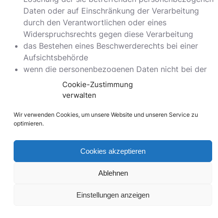
Daten oder auf Einschränkung der Verarbeitung
durch den Verantwortlichen oder eines
Widerspruchsrechts gegen diese Verarbeitung
das Bestehen eines Beschwerderechts bei einer
Aufsichtsbehörde
wenn die personenbezogenen Daten nicht bei der
betroffenen Person erhoben werden: Alle
Cookie-Zustimmung
verfügbaren Informationen über die Herkunft der
verwalten
Daten
Wir verwenden Cookies, um unsere Website und unseren Service zu
das Bestehen einer automatisierten
optimieren.
Entscheidungsfindung einschließlich Profiling
gemäß Artikel 22 Abs.1 und 4 DS-GVO und —
zumindest in diesen Fällen — aussagekräftige
Cookies akzeptieren
Informationen über die involvierte Logik sowie die
Ablehnen
Tragweite und die angestrebten Auswirkungen
einer derartigen Verarbeitung für die betroffene
Einstellungen anzeigen
Person.