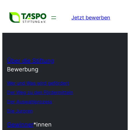
Jetzt bewerben
Über die Stiftung
Bewerbung
Wer und Was wird gefördert
Der Weg zu den Fördermitteln
Der Auswahlprozess
Die Juroren
Gewinner
*innen