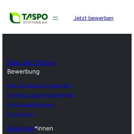
Jetzt bewerben
Über die Stiftung
Bewerbung
Wer und Was wird gefördert
Der Weg zu den Fördermitteln
Der Auswahlprozess
Die Juroren
Gewinner
*innen