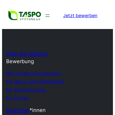
Jetzt bewerben
Über die Stiftung
Bewerbung
Wer und Was wird gefördert
Der Weg zu den Fördermitteln
Der Auswahlprozess
Die Juroren
Gewinner
*innen