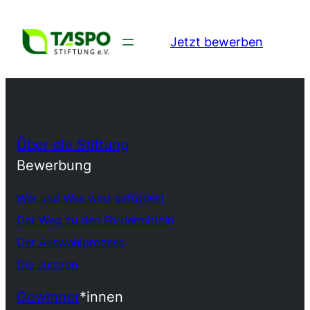
Jetzt bewerben
Über die Stiftung
Bewerbung
Wer und Was wird gefördert
Der Weg zu den Fördermitteln
Der Auswahlprozess
Die Juroren
Gewinner
*innen