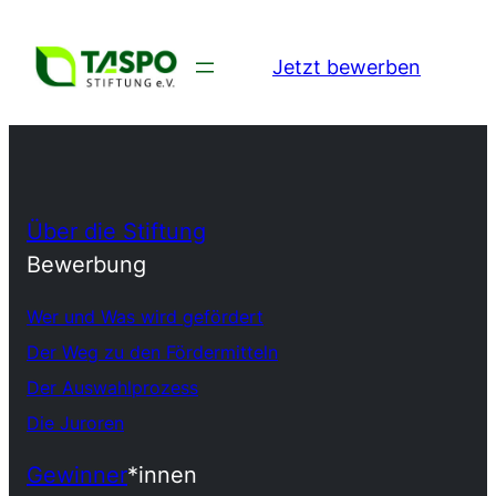
Jetzt bewerben
Über die Stiftung
Bewerbung
Wer und Was wird gefördert
Der Weg zu den Fördermitteln
Der Auswahlprozess
Die Juroren
Gewinner
*innen