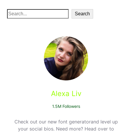
S
Search
e
a
r
c
h
Alexa Liv
1.5M Followers
Check out our new font generatorand level up
your social bios. Need more? Head over to