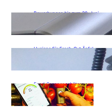
Bewerbungen bis zum 30. Juni
2024 möglich
.
31. Mai 2019
Lisa Ryll
Hygiene für Fresh-Cut Äpfel
durch Heißwasser
.
14. Februar 2019
Lisa Ryll
Food-Scanner schätzen
Haltbarkeit ab
.
14. Februar 2019
Lisa Ryll