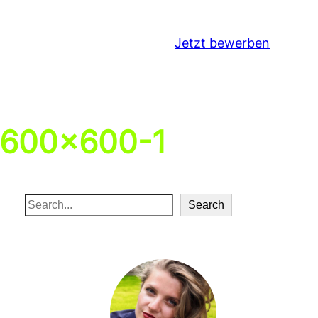
Jetzt bewerben
-600×600-1
S
Search
e
a
r
c
h