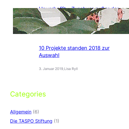
Unverhofft – Zuschuss außer der
Reihe
.
13. Februar 2019
Lisa Ryll
10 Projekte standen 2018 zur
Auswahl
.
3. Januar 2019
Lisa Ryll
Categories
Allgemein
(6)
Die TASPO Stiftung
(1)