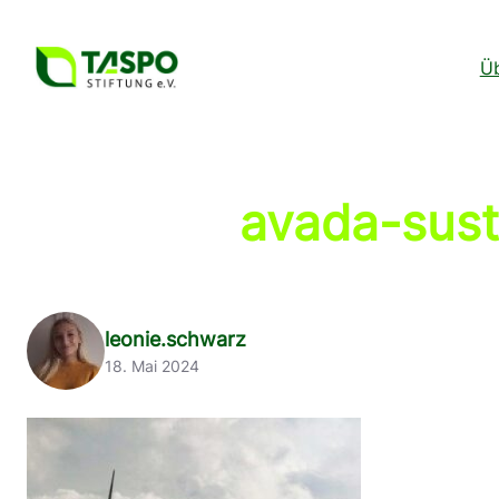
Zum
Inhalt
Üb
springen
avada-sus
leonie.schwarz
18. Mai 2024