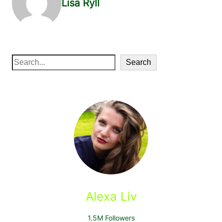
Lisa Ryll
S
Search
e
a
r
c
h
Alexa Liv
1.5M Followers